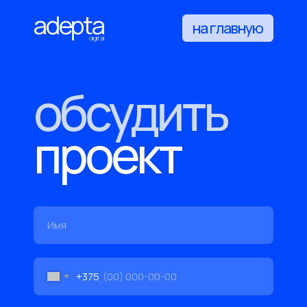
adepta
на главную
digital
обсудить
проект
+375